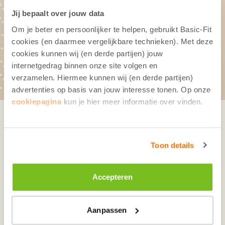
2026
Jij bepaalt over jouw data
Om je beter en persoonlijker te helpen, gebruikt Basic-Fit
cookies (en daarmee vergelijkbare technieken). Met deze
Investor presentation March 2026
cookies kunnen wij (en derde partijen) jouw
View report (pdf)
internetgedrag binnen onze site volgen en
verzamelen. Hiermee kunnen wij (en derde partijen)
advertenties op basis van jouw interesse tonen. Op onze
cookiepagina
kun je hier meer informatie over vinden.
Stay in touch
Toon details
Corporate
Accepteren
About Us
Investors
Sustainability
Aanpassen
News & Media
Real Estate